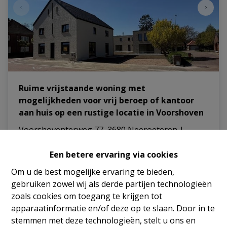
Ruime vrijstaande woning met
mogelijkheden voor vrij beroep of kantoor
aan huis op een rustige locatie in Voorshoven
Voorshoventerweg 77, 3680 Neeroeteren
|
Ref
: 
1324
Een betere ervaring via cookies
€ 266.000
Om u de best mogelijke ervaring te bieden,
gebruiken zowel wij als derde partijen technologieën
246 m²
2
zoals cookies om toegang te krijgen tot
apparaatinformatie en/of deze op te slaan. Door in te
stemmen met deze technologieën, stelt u ons en