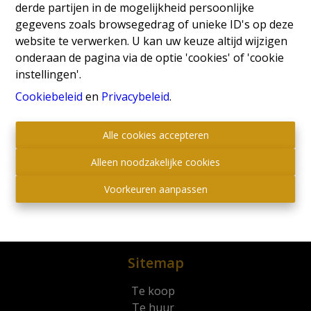
derde partijen in de mogelijkheid persoonlijke
gegevens zoals browsegedrag of unieke ID's op deze
website te verwerken. U kan uw keuze altijd wijzigen
onderaan de pagina via de optie 'cookies' of 'cookie
instellingen'.
Cookiebeleid
en
Privacybeleid
.
Contact
Alle cookies accepteren
Koning Albertlaan 13a
Alleen noodzakelijke cookies
3680 Maaseik
Voorkeuren aanpassen
089/25.37.72
info@goyenssegersvastgoed.be
Social:
Sitemap
Te koop
Te huur