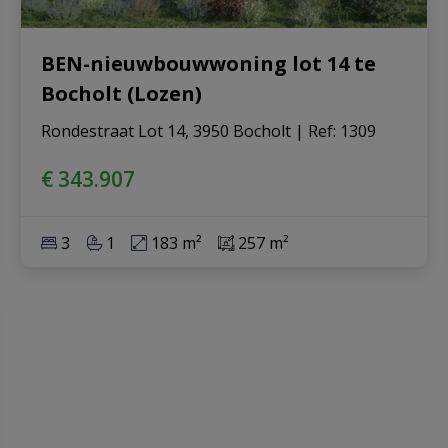
BEN-nieuwbouwwoning lot 14 te
Bocholt (Lozen)
Rondestraat Lot 14, 3950 Bocholt
|
Ref
: 
1309
€ 343.907
3
1
183 m²
257 m²