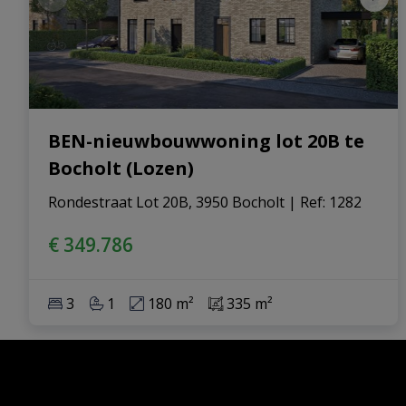
BEN-nieuwbouwwoning lot 20B te
Bocholt (Lozen)
Rondestraat Lot 20B, 3950 Bocholt
|
Ref
: 
1282
€ 349.786
3
1
180 m²
335 m²