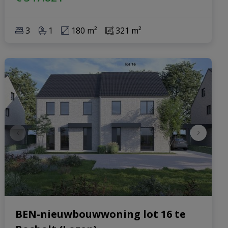
3
1
180 m²
321 m²
BEN-nieuwbouwwoning lot 16 te