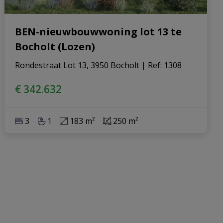
BEN-nieuwbouwwoning lot 13 te
Bocholt (Lozen)
Rondestraat Lot 13, 3950 Bocholt
|
Ref
: 
1308
€ 342.632
3
1
183 m²
250 m²