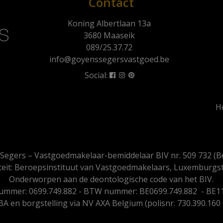
Contact
Koning Albertlaan 13a
3680 Maaseik
089/25.37.72
info@goyenssegersvastgoed.be
Social:
H
Segers – Vastgoedmakelaar-bemiddelaar BIV nr. 509 732 (Be
eit: Beroepsinstituut van Vastgoedmakelaars, Luxemburgstr
Onderworpen aan de
deontologische code van het BIV
.
mmer: 0699.749.882 - BTW nummer: BE0699.749.882 - BE11
BA en borgstelling via NV AXA Belgium (polisnr. 730.390.160 