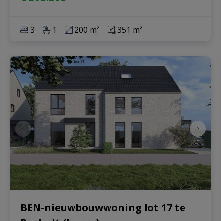
3
1
200 m²
351 m²
BEN-nieuwbouwwoning lot 17 te