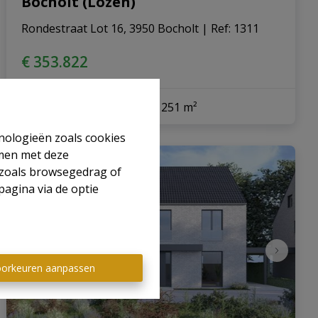
Bocholt (Lozen)
Rondestraat Lot 16, 3950 Bocholt
|
Ref
: 
1311
€ 353.822
3
1
194 m²
251 m²
hnologieën zoals cookies
mmen met deze
s zoals browsegedrag of
pagina via de optie
orkeuren aanpassen