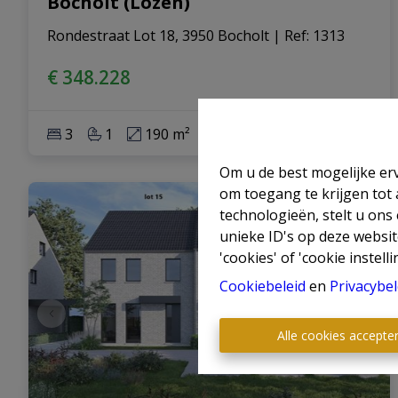
Bocholt (Lozen)
Rondestraat Lot 18, 3950 Bocholt
|
Ref
: 
1313
€ 348.228
3
1
190 m²
255 m²
Om u de best mogelijke erv
om toegang te krijgen tot
technologieën, stelt u ons
unieke ID's op deze websit
'cookies' of 'cookie instelli
Cookiebeleid
en
Privacybel
Alle cookies accepte