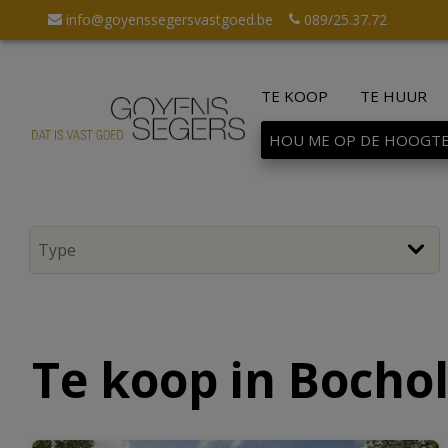
info@goyenssegersvastgoed.be
089/25.37.72
TE KOOP
TE HUUR
HOU ME OP DE HOOGT
Te koop in Bochol