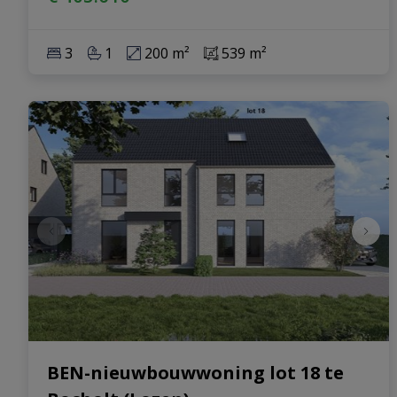
3
1
200 m²
539 m²
BEN-nieuwbouwwoning lot 18 te