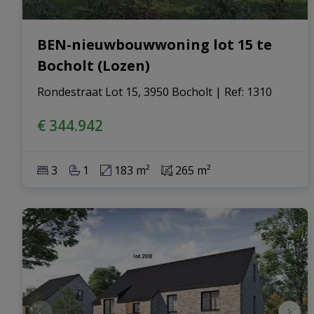
BEN-nieuwbouwwoning lot 15 te
Bocholt (Lozen)
Rondestraat Lot 15, 3950 Bocholt
|
Ref
: 
1310
€ 344.942
3
1
183 m²
265 m²