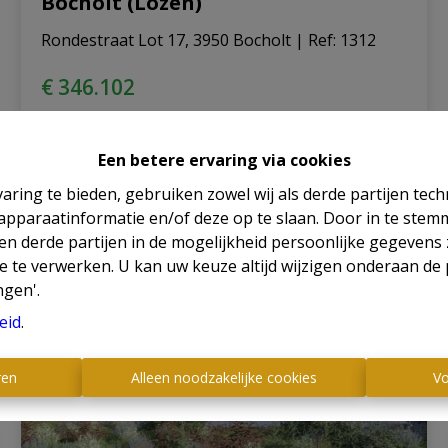
Bocholt (Lozen)
Rondestraat Lot 17, 3950 Bocholt
|
Ref
: 
1312
€ 346.102
3
1
183 m²
269 m²
Een betere ervaring via cookies
aring te bieden, gebruiken zowel wij als derde partijen tec
 apparaatinformatie en/of deze op te slaan. Door in te ste
 en derde partijen in de mogelijkheid persoonlijke gegeven
e te verwerken. U kan uw keuze altijd wijzigen onderaan de 
ngen'.
eid
.
ren
Alleen noodzakelijke cookies
Vo