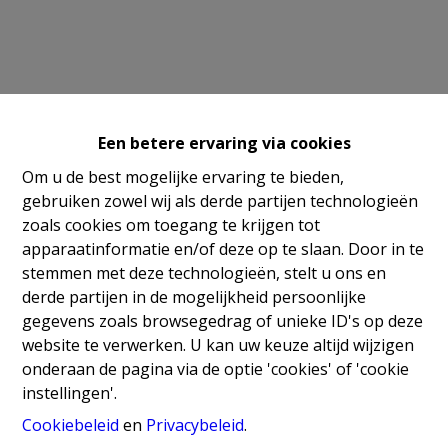
Een betere ervaring via cookies
Om u de best mogelijke ervaring te bieden,
gebruiken zowel wij als derde partijen technologieën
zoals cookies om toegang te krijgen tot
apparaatinformatie en/of deze op te slaan. Door in te
stemmen met deze technologieën, stelt u ons en
derde partijen in de mogelijkheid persoonlijke
Contact
gegevens zoals browsegedrag of unieke ID's op deze
website te verwerken. U kan uw keuze altijd wijzigen
Koning Albertlaan 13a
onderaan de pagina via de optie 'cookies' of 'cookie
3680 Maaseik
instellingen'.
089/25.37.72
info@goyenssegersvastgoed.be
Cookiebeleid
en
Privacybeleid
.