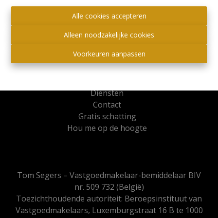
Social:
Alle cookies accepteren
Sitemap
Alleen noodzakelijke cookies
Te koop
Voorkeuren aanpassen
Te huur
Projecten
Realisaties
Diensten
Contact
Gratis schatting
Hou me op de hoogte
Tom Segers – Vastgoedmakelaar-bemiddelaar BIV
nr. 509 732 (België)
Toezichthoudende autoriteit: Beroepsinstituut van
Vastgoedmakelaars, Luxemburgstraat 16 B te 1000