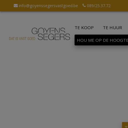
info@goyenssegersvastgoed.be
089/25.37.72
TE KOOP
TE HUUR
HOU ME OP DE HOOGT