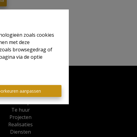
na
hnologieën zoals cookies
mmen met deze
s zoals browsegedrag of
pagina via de optie
Sitemap
orkeuren aanpassen
Te koop
Te huur
Projecten
Realisaties
Diensten