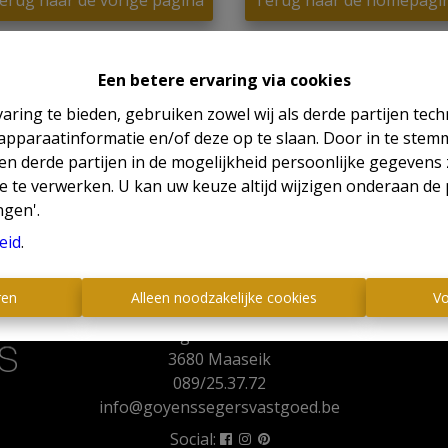
erug naar de vorige pagina
Terug naar de homepagi
Een betere ervaring via cookies
aring te bieden, gebruiken zowel wij als derde partijen tec
 apparaatinformatie en/of deze op te slaan. Door in te ste
 en derde partijen in de mogelijkheid persoonlijke gegeven
e te verwerken. U kan uw keuze altijd wijzigen onderaan de 
ngen'.
eid
.
Contact
ren
Alleen noodzakelijke cookies
Vo
Koning Albertlaan 13a
3680 Maaseik
089/25.37.72
info@goyenssegersvastgoed.be
Social: